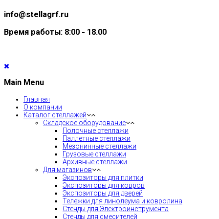
info@stellagrf.ru
Время работы: 8:00 - 18.00
Main Menu
Главная
О компании
Каталог стеллажей
Складское оборудование
Полочные стеллажи
Паллетные стеллажи
Мезонинные стеллажи
Грузовые стеллажи
Архивные стеллажи
Для магазинов
Экспозиторы для плитки
Экспозиторы для ковров
Экспозиторы для дверей
Тележки для линолеума и ковролина
Стенды для Электроинструмента
Стенды для смесителей