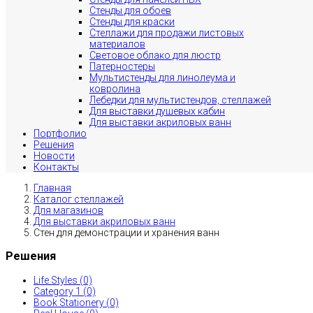
Стенды для обоев
Стенды для краски
Стеллажи для продажи листовых
материалов
Световое облако для люстр
Патерностеры
Мультистенды для линолеума и
ковролина
Лебедки для мультистендов, стеллажей
Для выставки душевых кабин
Для выставки акриловых ванн
Портфолио
Решения
Новости
Контакты
Главная
Каталог стеллажей
Для магазинов
Для выставки акриловых ванн
Стен для демонстрации и хранения ванн
Решения
Life Styles (0)
Category 1 (0)
Book Stationery (0)